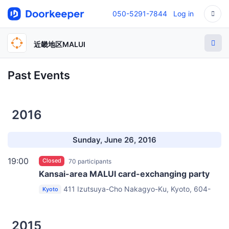
050-5291-7844
Log in
近畿地区MALUI
Past Events
2016
Sunday, June 26, 2016
19:00
Closed
70 participants
Kansai-area MALUI card-exchanging party
411 Izutsuya-Cho Nakagyo-Ku, Kyoto, 604-
Kyoto
8113
Co-op Inn Kyoto, Conference Room at the 2nd
floor
2015